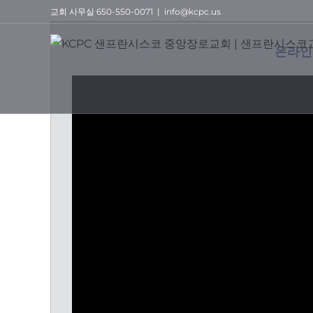
Skip
교회 사무실 650-550-0071
|
info@kcpc.us
to
content
온라인