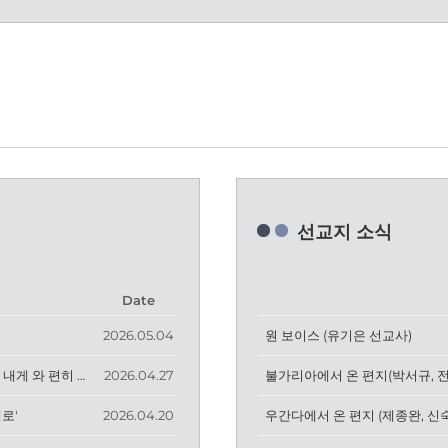
선교지 소식
Date
2026.05.04
원 보이스 (유기은 선교사)
4월 29일 찬양 '나는 예배자입니다', '주와 같이 길 가는 것', '너는 내게 와 편히 쉬어라 & 은혜 아니면'
2026.04.27
불가리아에서 온 편지(박서규, 
대로'
2026.04.20
우간다에서 온 편지 (제종완, 신