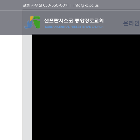
Skip
교회 사무실 650-550-0071
|
info@kcpc.us
to
content
온라인