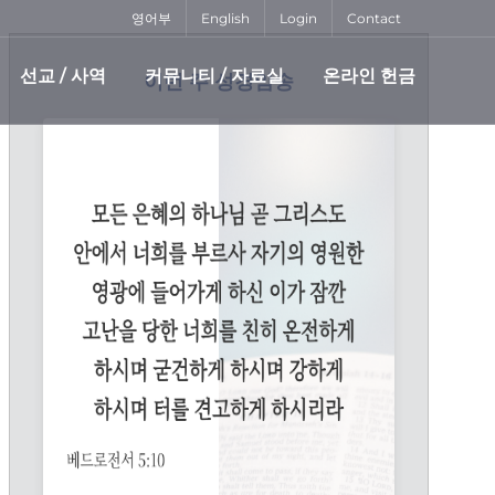
영어부
English
Login
Contact
선교 / 사역
커뮤니티 / 자료실
온라인 헌금
이번 주 성경암송