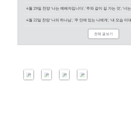
[05.2026]
4월 22일 찬양 '나의 하나님', '주 안에 있는 나에게', '내 모습 이
[06.
[05.2026]
봄
[04.2026]
2026]
1&2
학
3
여
전
기
전
전체 글보기
름
도
여
도
패
회
성
회
밀
헌
예
헌
리
신
배
신
캠
예
종
예
프
배
강
배
47
47
132
52
images
images
images
images