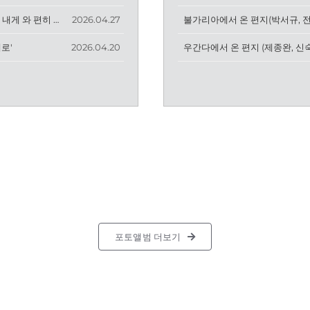
4월 29일 찬양 '나는 예배자입니다', '주와 같이 길 가는 것', '너는 내게 와 편히 쉬어라 & 은혜 아니면'
2026.04.27
불가리아에서 온 편지(박서규, 
대로'
2026.04.20
우간다에서 온 편지 (제종완, 신
포토앨범 더보기