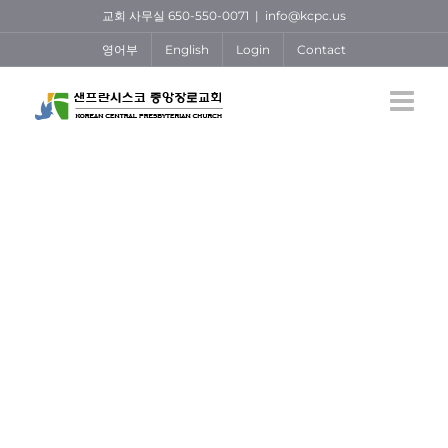
Skip
교회 사무실 650-550-0071
|
info@kcpc.us
to
영어부
English
Login
Contact
content