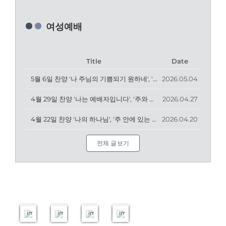
여성예배
Title
Date
5월 6일 찬양 '나 주님의 기쁨되기 원하네', '충만', '은혜'
2026.05.04
4월 29일 찬양 '나는 예배자입니다', '주와 같이 길 가는 것', '너는 내게 와 편히 쉬어라 & 은혜 아니면'
2026.04.27
[05.2026]
4월 22일 찬양 '나의 하나님', '주 안에 있는 나에게', '내 모습 이대로'
2026.04.20
[06.
[05.2026]
봄
[04.2026]
2026]
1&2
학
3
여
전
기
전
전체 글보기
름
도
여
도
패
회
성
회
밀
헌
예
헌
리
신
배
신
캠
예
종
예
프
배
강
배
47
47
132
52
images
images
images
images