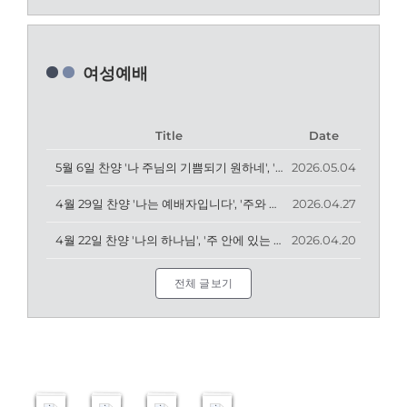
여성예배
Title
Date
5월 6일 찬양 '나 주님의 기쁨되기 원하네', '충만', '은혜'
2026.05.04
4월 29일 찬양 '나는 예배자입니다', '주와 같이 길 가는 것', '너는 내게 와 편히 쉬어라 & 은혜 아니면'
2026.04.27
[05.2026]
4월 22일 찬양 '나의 하나님', '주 안에 있는 나에게', '내 모습 이대로'
2026.04.20
[06.
[05.2026]
봄
[04.2026]
2026]
1&2
학
3
여
전
기
전
전체 글보기
름
도
여
도
패
회
성
회
밀
헌
예
헌
리
신
배
신
캠
예
종
예
프
배
강
배
47
47
132
52