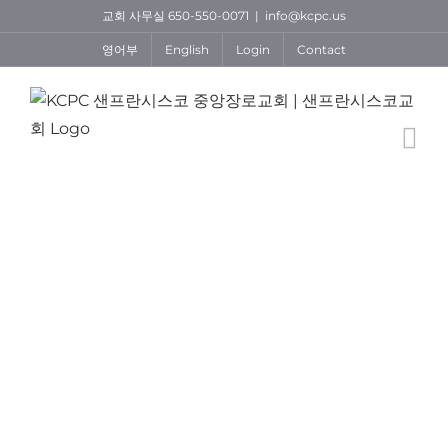
Skip
교회 사무실 650-550-0071
|
info@kcpc.us
to
영어부
English
Login
Contact
content