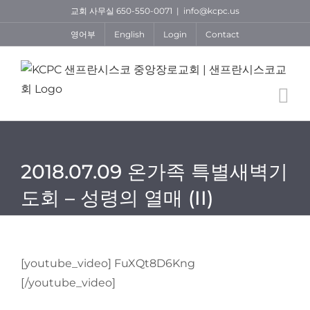
Skip
교회 사무실 650-550-0071
|
info@kcpc.us
to
영어부
English
Login
Contact
content
2018.07.09 온가족 특별새벽기
도회 – 성령의 열매 (II)
[youtube_video] FuXQt8D6Kng
[/youtube_video]