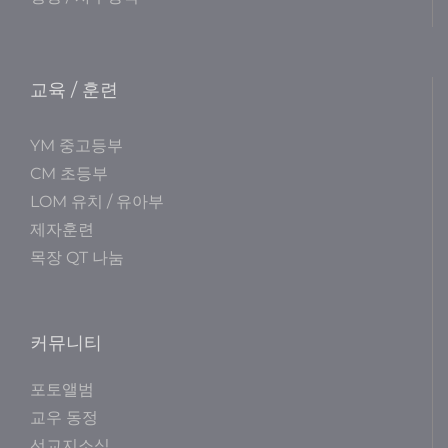
교육 / 훈련
YM 중고등부
CM 초등부
LOM 유치 / 유아부
제자훈련
목장 QT 나눔
커뮤니티
포토앨범
교우 동정
선교지소식