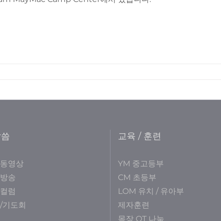
말씀
교육 / 훈련
 동영상
YM 중고등부
 방송
CM 초등부
 컬럼
LOM 유치 / 유아부
/기도회
제자훈련
목장 QT 나눔