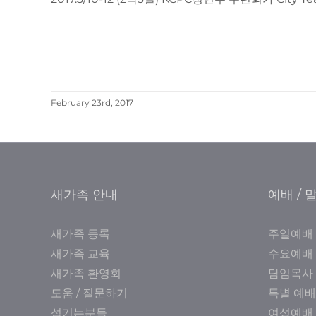
February 23rd, 2017
새가족 안내
예배 / 
새가족 등록
주일예배
새가족 교육
수요예배
새가족 환영회
담임목사
도움 / 질문하기
특별 예배
섬기는분들
여성예배