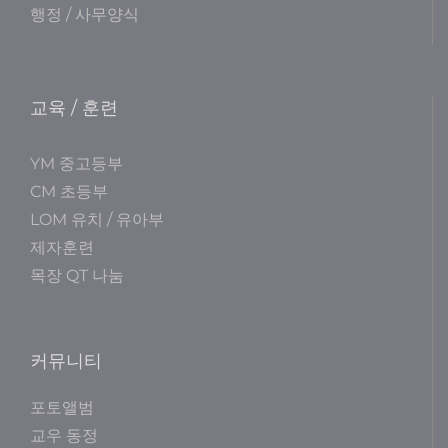
행정 / 사무양식
교육 / 훈련
YM 중고등부
CM 초등부
LOM 유치 / 유아부
제자훈련
목장 QT 나눔
커뮤니티
포토앨범
교우 동정