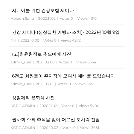
시니어를 위한 건강보험 세미나
Hojoon Song
|
2022.11.02
|
Votes 0
|
Views 4310
건강 세미나 (심장질환 예방과 조치)- 2022년 10월 9일
NH
|
2022.10.09
|
Votes 0
|
Views 4272
(고)최윤환장로 추모예배 사진
admin_user
|
2021.03.08
|
Votes 0
|
Views 5654
6전도 회원들이 주차장에 모여서 예배를 드렸습니다
admin_user
|
2021.03.01
|
Votes 0
|
Views 5120
상임제직 은퇴식 사진
KCPC ADMIN
|
2020.11.02
|
Votes 0
|
Views 5400
권사회 주최 추석을 맞이 어르신 도시락 전달
KCPC ADMIN
|
2020.10.02
|
Votes 0
|
Views 3981