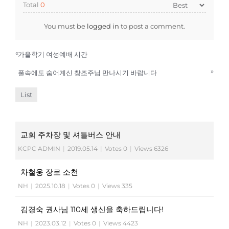
Total
0
You must be
logged in
to post a comment.
«
가을학기 여성예배 시간
»
풀속에도 숨어계신 창조주님 만나시기 바랍니다
List
교회 주차장 및 셔틀버스 안내
KCPC ADMIN
|
2019.05.14
|
Votes 0
|
Views 6326
차철웅 장로 소천
NH
|
2025.10.18
|
Votes 0
|
Views 335
김경숙 권사님 110세 생신을 축하드립니다!
NH
|
2023.03.12
|
Votes 0
|
Views 4423