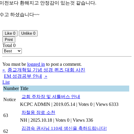
이전보다 환해지고 안정감이 있는것 같습니다.
수고 하셨습니다~~
Like
0
Unlike
0
Print
Total
0
You must be
logged in
to post a comment.
«
종교개혁일 기념 성경 퀴즈 대회 사진
EM 성경공부 안내
»
List
Number
Title
교회 주차장 및 셔틀버스 안내
Notice
KCPC ADMIN
|
2019.05.14
|
Votes 0
|
Views 6333
차철웅 장로 소천
63
NH
|
2025.10.18
|
Votes 0
|
Views 336
김경숙 권사님 110세 생신을 축하드립니다!
62