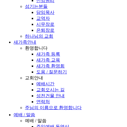
신앙원리
섬기는분들
담임목사
교역자
시무장로
은퇴장로
하나님의 교회
새가족안내
환영합니다
새가족 등록
새가족 교육
새가족 환영회
도움 / 질문하기
교회안내
예배시간
교회오시는 길
성전건물 안내
연락처
주님의 이름으로 환영합니다
예배 / 말씀
예배 / 말씀
주일예배 동영상