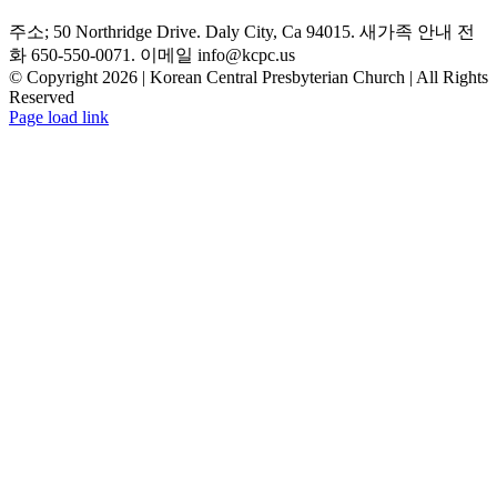
주소; 50 Northridge Drive. Daly City, Ca 94015. 새가족 안내 전
화 650-550-0071. 이메일 info@kcpc.us
© Copyright
2026 | Korean Central Presbyterian Church | All Rights
Reserved
YouTube
Facebook
Instagram
Page load link
Go
to
Top