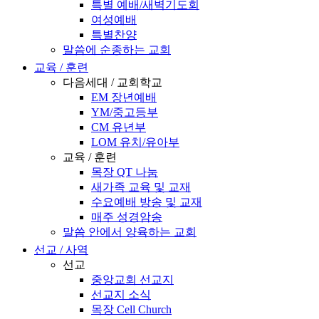
특별 예배/새벽기도회
여성예배
특별찬양
말씀에 순종하는 교회
교육 / 훈련
다음세대 / 교회학교
EM 장년예배
YM/중고등부
CM 유년부
LOM 유치/유아부
교육 / 훈련
목장 QT 나눔
새가족 교육 및 교재
수요예배 방송 및 교재
매주 성경암송
말씀 안에서 양육하는 교회
선교 / 사역
선교
중앙교회 선교지
선교지 소식
목장 Cell Church