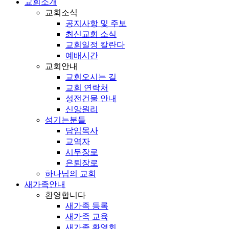
교회소개
교회소식
공지사항 및 주보
최신교회 소식
교회일정 칼란다
예배시간
교회안내
교회오시는 길
교회 연락처
성전건물 안내
신앙원리
섬기는분들
담임목사
교역자
시무장로
은퇴장로
하나님의 교회
새가족안내
환영합니다
새가족 등록
새가족 교육
새가족 환영회