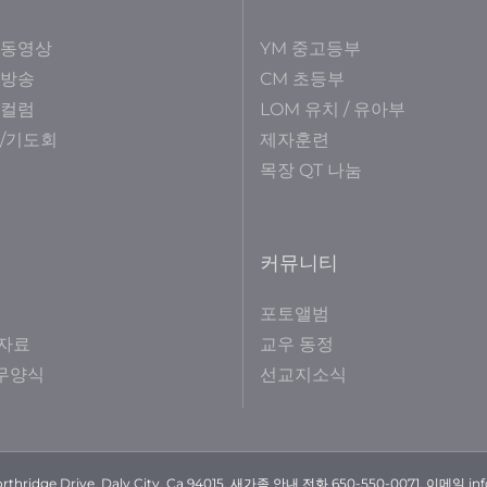
 동영상
YM 중고등부
 방송
CM 초등부
 컬럼
LOM 유치 / 유아부
/기도회
제자훈련
목장 QT 나눔
커뮤니티
포토앨범
자료
교우 동정
사무양식
선교지소식
rthridge Drive. Daly City, Ca 94015. 새가족 안내 전화 650-550-0071. 이메일 in