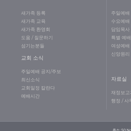
새가족 등록
주일예배
새가족 교육
수요예배
새가족 환영회
담임목사
도움 / 질문하기
특별 예배
섬기는분들
여성예배
신앙원리
교회 소식
주일예배 공지/주보
자료실
최신소식
교회일정 칼란다
재정보고
예배시간
행정 / 
주소; 50 No