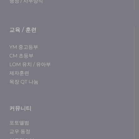
행정 / 사무양식
교육 / 훈련
YM 중고등부
CM 초등부
LOM 유치 / 유아부
제자훈련
목장 QT 나눔
커뮤니티
포토앨범
교우 동정