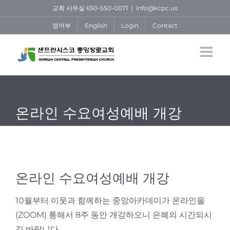
Skip
교회 사무실 650-550-0071
|
info@kcpc.us
to
영어부
English
Login
Contact
content
온라인 수요여성예배 개강
View
온라인 수요여성예배 개강
Larger
Image
10월부터 이웃과 함께하는 중앙아카데미가 온라인을
(ZOOM) 통해서 8주 동안 개강하오니 은혜의 시간되시
길 바랍니다.