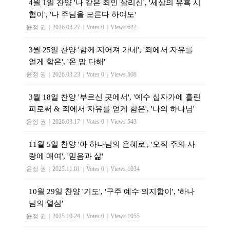
4월 1일 찬양 '나 같은 죄인 살리신', '세상의 유혹 시
험이', '나 주님을 모른다 하여도'
윤정 권
|
2026.03.27
|
Votes 0
|
Views 622
3월 25일 찬양 '함께 지어져 가네', '죄에서 자유를
얻게 함은', '온 맘 다해'
윤정 권
|
2026.03.23
|
Votes 0
|
Views 508
3월 18일 찬양 '부르신 곳에서', '예수 십자가에 흘린
피로써 & 죄에서 자유를 얻게 함은', '나의 하나님'
윤정 권
|
2026.03.17
|
Votes 0
|
Views 543
11월 5일 찬양 '아 하나님의 은혜로', '오직 주의 사
랑에 매여', '믿음과 삶'
윤정 권
|
2025.11.01
|
Votes 0
|
Views 1034
10월 29일 찬양 '기도', '구주 예수 의지함이', '하나
님의 열심'
윤정 권
|
2025.10.24
|
Votes 0
|
Views 1055