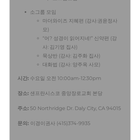
소그룹 모임
마더와이즈 지혜편 (강사:권윤정사
모)
“어? 성경이 읽어지네!” 신약편 (강
사: 김기영 집사)
묵상반 (강사: 김주화 집사)
대화법 (강사: 양주옥 사모)
시간:
수요일 오전 10:00am-12:30pm
장소:
샌프란시스코 중앙장로교회 본당
주소:
50 Northridge Dr. Daly City, CA 94015
문의:
이경이권사 (415)374-9935