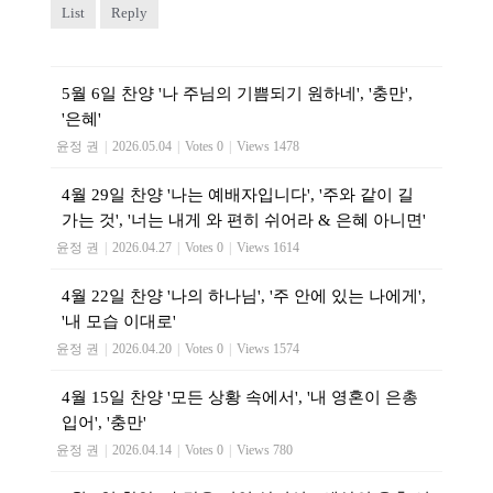
List
Reply
5월 6일 찬양 '나 주님의 기쁨되기 원하네', '충만',
'은혜'
윤정 권
|
2026.05.04
|
Votes 0
|
Views 1478
4월 29일 찬양 '나는 예배자입니다', '주와 같이 길
가는 것', '너는 내게 와 편히 쉬어라 & 은혜 아니면'
윤정 권
|
2026.04.27
|
Votes 0
|
Views 1614
4월 22일 찬양 '나의 하나님', '주 안에 있는 나에게',
'내 모습 이대로'
윤정 권
|
2026.04.20
|
Votes 0
|
Views 1574
4월 15일 찬양 '모든 상황 속에서', '내 영혼이 은총
입어', '충만'
윤정 권
|
2026.04.14
|
Votes 0
|
Views 780