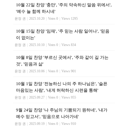
10월 22일 찬양 '충만', '주의 약속하신 말씀 위에서',
'예수 늘 함께 하시네'
윤정 권
|
2025.10.20
|
Votes 0
|
Views 1295
10월 15일 찬양 '임재', '주 믿는 사람 일어나', '믿음
이 없이는'
윤정 권
|
2025.10.10
|
Votes 0
|
Views 834
10월 8일 찬양 '부르신 곳에서', '주와 같이 길 가는
것', '믿음과 삶'
윤정 권
|
2025.10.06
|
Votes 0
|
Views 901
10월 1일 찬양 '전능하신 나의 주 하나님은', '슬픈
마음있는 사람', '내게 허락하신 시련을 통해'
윤정 권
|
2025.09.27
|
Votes 0
|
Views 955
9월 24일 찬양 '나 주님의 기쁨되기 원하네', '내가
예수 믿고서', '믿음으로 나아가네'
윤정 권
|
2025.09.19
|
Votes 0
|
Views 910