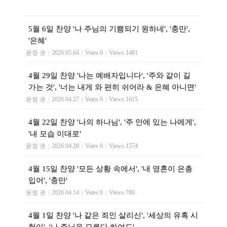
5월 6일 찬양 '나 주님의 기쁨되기 원하네', '충만',
'은혜'
윤정 권
|
2026.05.04
|
Votes 0
|
Views 1481
4월 29일 찬양 '나는 예배자입니다', '주와 같이 길
가는 것', '너는 내게 와 편히 쉬어라 & 은혜 아니면'
윤정 권
|
2026.04.27
|
Votes 0
|
Views 1615
4월 22일 찬양 '나의 하나님', '주 안에 있는 나에게',
'내 모습 이대로'
윤정 권
|
2026.04.20
|
Votes 0
|
Views 1574
4월 15일 찬양 '모든 상황 속에서', '내 영혼이 은총
입어', '충만'
윤정 권
|
2026.04.14
|
Votes 0
|
Views 780
4월 1일 찬양 '나 같은 죄인 살리신', '세상의 유혹 시
험이', '나 주님을 모른다 하여도'