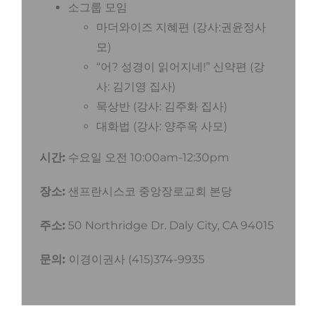
소그룹 모임
마더와이즈 지혜편 (강사:권윤정사
모)
“어? 성경이 읽어지네!” 신약편 (강
사: 김기영 집사)
묵상반 (강사: 김주화 집사)
대화법 (강사: 양주옥 사모)
시간:
수요일 오전 10:00am-12:30pm
장소:
샌프란시스코 중앙장로교회 본당
주소:
50 Northridge Dr. Daly City, CA 94015
문의:
이경이권사 (415)374-9935