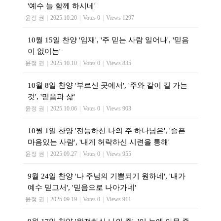
'예수 늘 함께 하시네'
윤정 권
|
2025.10.20
|
Votes 0
|
Views 1297
10월 15일 찬양 '임재', '주 믿는 사람 일어나', '믿음
이 없이는'
윤정 권
|
2025.10.10
|
Votes 0
|
Views 835
10월 8일 찬양 '부르신 곳에서', '주와 같이 길 가는
것', '믿음과 삶'
윤정 권
|
2025.10.06
|
Votes 0
|
Views 903
10월 1일 찬양 '전능하신 나의 주 하나님은', '슬픈
마음있는 사람', '내게 허락하신 시련을 통해'
윤정 권
|
2025.09.27
|
Votes 0
|
Views 955
9월 24일 찬양 '나 주님의 기쁨되기 원하네', '내가
예수 믿고서', '믿음으로 나아가네'
윤정 권
|
2025.09.19
|
Votes 0
|
Views 911