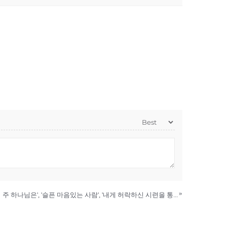
»
10월 1일 찬양 '전능하신 나의 주 하나님은', '슬픈 마음있는 사람', '내게 허락하신 시련을 통해'