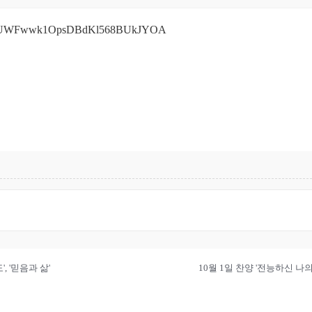
OdAk2UWFwwk1OpsDBdKl568BUkJYOA
, '믿음과 삶'