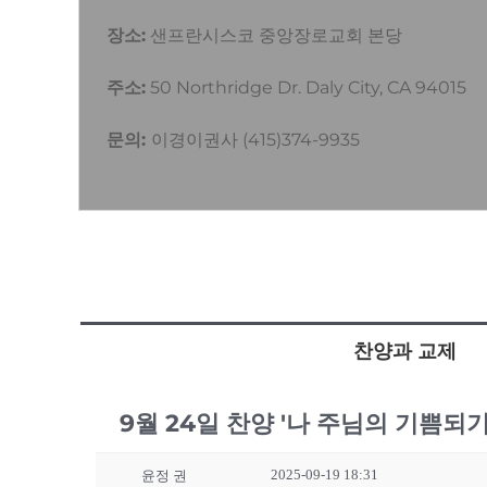
장소:
샌프란시스코 중앙장로교회 본당
주소:
50 Northridge Dr. Daly City, CA 94015
문의:
이경이권사 (415)374-9935
찬양과 교제
9월 24일 찬양 '나 주님의 기쁨되기
2025-09-19 18:31
윤정 권