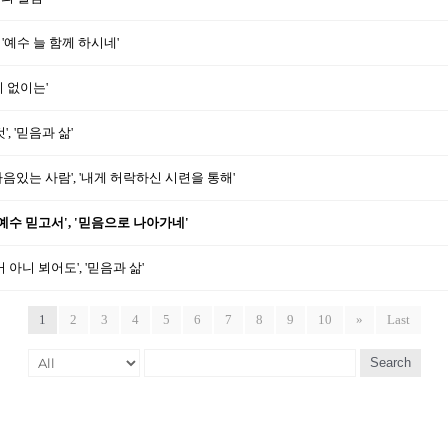
, '예수 늘 함께 하시네'
이 없이는'
, '믿음과 삶'
 마음있는 사람', '내게 허락하신 시련을 통해'
 예수 믿고서', '믿음으로 나아가네'
거 아니 뵈어도', '믿음과 삶'
1
2
3
4
5
6
7
8
9
10
»
Last
Search