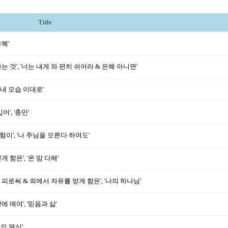
Title
은혜'
가는 것', '너는 내게 와 편히 쉬어라 & 은혜 아니면'
 '내 모습 이대로'
', '충만'
시험이', '나 주님을 모른다 하여도'
 함은', '온 맘 다해'
린 피로써 & 죄에서 자유를 얻게 함은', '나의 하나님'
에 매여', '믿음과 삶'
님의 열심'