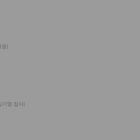
과정)
 김기영 집사)