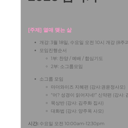
[주제] 열매 맺는 삶
개강: 3월 18일, 수요일 오전 10시 개강 (8주
모임진행순서
1부: 찬양 / 예배 / 합심기도
2부: 소그룹모임
소그룹 모임
마더와이즈 지혜편 (강사:권윤정사모)
“어? 성경이 읽어지네!” 신약편 (강사:
묵상반 (강사: 김주화 집사)
대화법 (강사: 양주옥 사모)
시간:
수요일 오전 10:00am-12:30pm