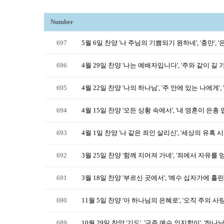
Number
697
5월 6일 찬양 '나 주님의 기쁨되기 원하네', '충만', '
696
4월 29일 찬양 '나는 예배자입니다', '주와 같이 길 
695
4월 22일 찬양 '나의 하나님', '주 안에 있는 나에게',
694
4월 15일 찬양 '모든 상황 속에서', '내 영혼이 은총 입어
693
4월 1일 찬양 '나 같은 죄인 살리신', '세상의 유혹 
692
3월 25일 찬양 '함께 지어져 가네', '죄에서 자유를 얻게
691
3월 18일 찬양 '부르신 곳에서', '예수 십자가에 흘
690
11월 5일 찬양 '아 하나님의 은혜로', '오직 주의 사랑
689
10월 29일 찬양 '기도', '구주 예수 의지함이', '하나