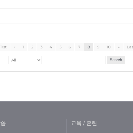
irst
«
1
2
3
4
5
6
7
8
9
10
»
Las
Search
말씀
교육 / 훈련