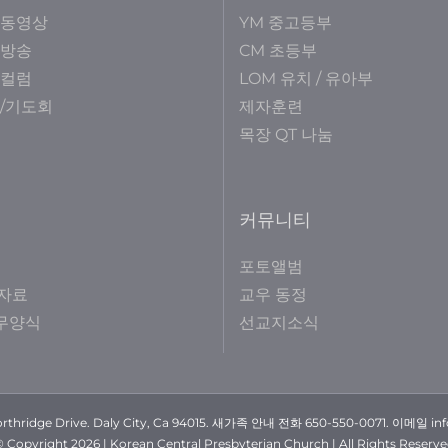
 동영상
YM 중고등부
 방송
CM 초등부
 컬럼
LOM 유치 / 유아부
/기도회
제자훈련
목장 QT 나눔
커뮤니티
포토앨범
자료
교우 동정
사무양식
선교지소식
rthridge Drive. Daly City, Ca 94015. 새가족 안내 전화 650-550-0071. 이메일 in
© Copyright
2026 | Korean Central Presbyterian Church | All Rights Reserv