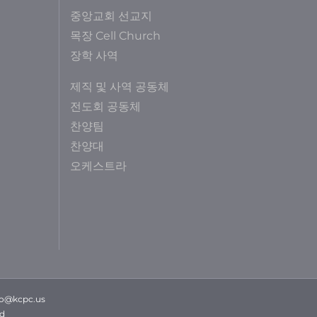
중앙교회 선교지
목장 Cell Church
장학 사역
제직 및 사역 공동체
전도회 공동체
찬양팀
찬양대
오케스트라
fo@kcpc.us
ed