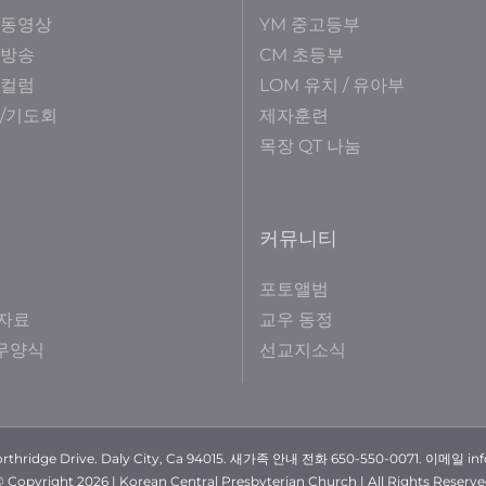
 동영상
YM 중고등부
 방송
CM 초등부
 컬럼
LOM 유치 / 유아부
/기도회
제자훈련
목장 QT 나눔
커뮤니티
포토앨범
자료
교우 동정
사무양식
선교지소식
rthridge Drive. Daly City, Ca 94015. 새가족 안내 전화 650-550-0071. 이메일 in
© Copyright
2026 | Korean Central Presbyterian Church | All Rights Reserv