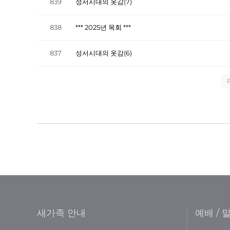
839
성서시대의 옷감(7)
838
*** 2025년 목회 ***
837
성서시대의 옷감(6)
F
새가족 안내
예배 / 