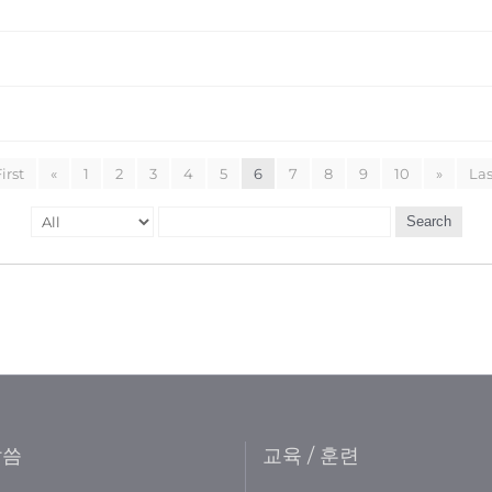
irst
«
1
2
3
4
5
6
7
8
9
10
»
Las
Search
말씀
교육 / 훈련