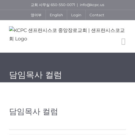
Skip
교회 사무실 650-550-0071
|
info@kcpc.us
to
영어부
English
Login
Contact
content
담임목사 컬럼
담임목사 컬럼