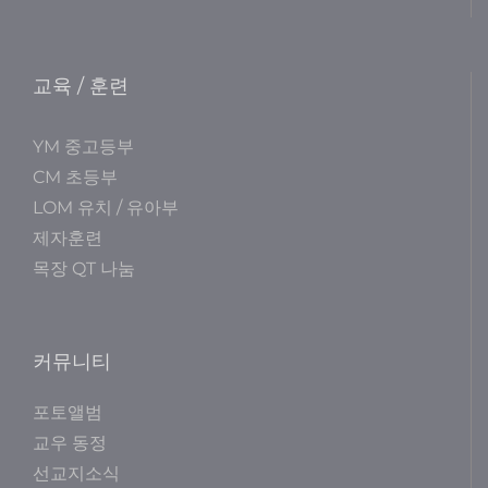
교육 / 훈련
YM 중고등부
CM 초등부
LOM 유치 / 유아부
제자훈련
목장 QT 나눔
커뮤니티
포토앨범
교우 동정
선교지소식