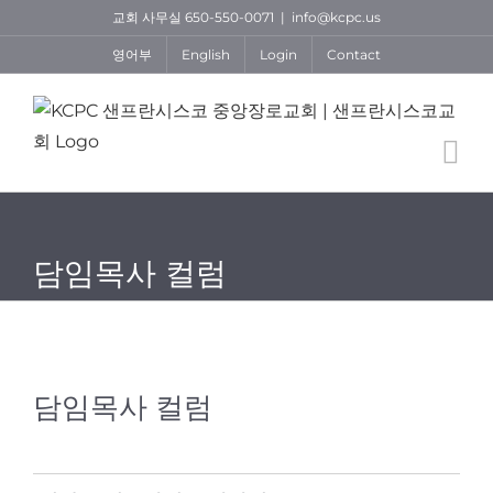
Skip
교회 사무실 650-550-0071
|
info@kcpc.us
to
영어부
English
Login
Contact
content
담임목사 컬럼
담임목사 컬럼