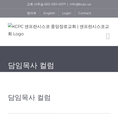
Skip
교회 사무실 650-550-0071
|
info@kcpc.us
to
영어부
English
Login
Contact
content
담임목사 컬럼
담임목사 컬럼