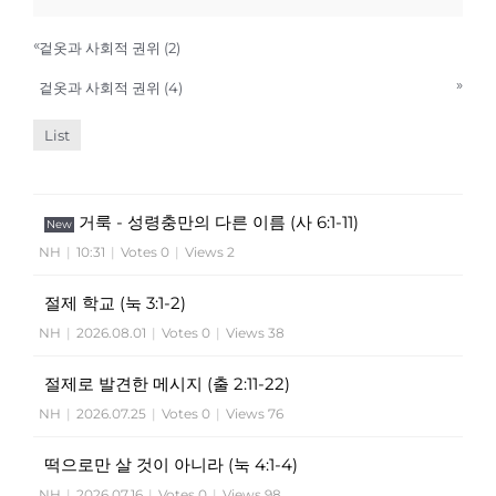
«
겉옷과 사회적 권위 (2)
»
겉옷과 사회적 권위 (4)
List
거룩 - 성령충만의 다른 이름 (사 6:1-11)
New
NH
|
10:31
|
Votes 0
|
Views 2
절제 학교 (눅 3:1-2)
NH
|
2026.08.01
|
Votes 0
|
Views 38
절제로 발견한 메시지 (출 2:11-22)
NH
|
2026.07.25
|
Votes 0
|
Views 76
떡으로만 살 것이 아니라 (눅 4:1-4)
NH
|
2026.07.16
|
Votes 0
|
Views 98