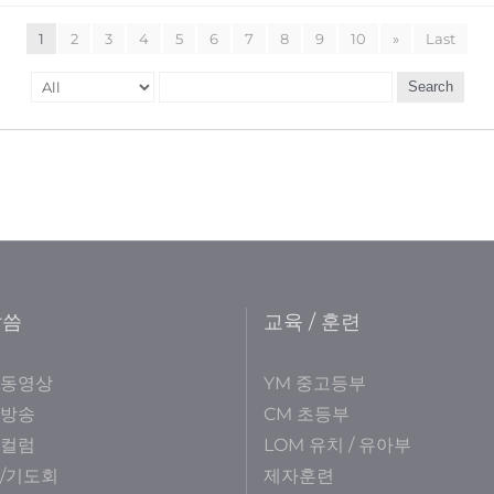
1
2
3
4
5
6
7
8
9
10
»
Last
Search
말씀
교육 / 훈련
 동영상
YM 중고등부
 방송
CM 초등부
 컬럼
LOM 유치 / 유아부
/기도회
제자훈련