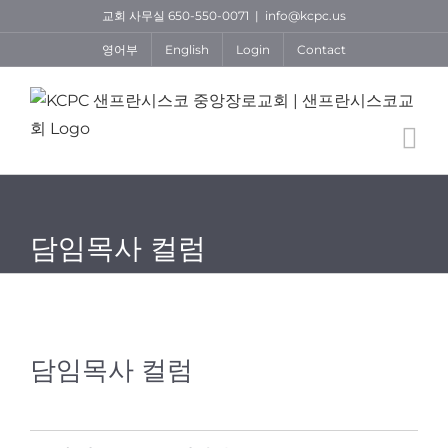
Skip
교회 사무실 650-550-0071
|
info@kcpc.us
to
영어부
English
Login
Contact
content
담임목사 컬럼
담임목사 컬럼