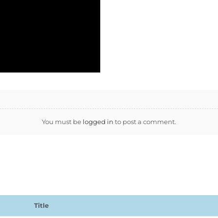
You must be
logged in
to post a comment.
Title