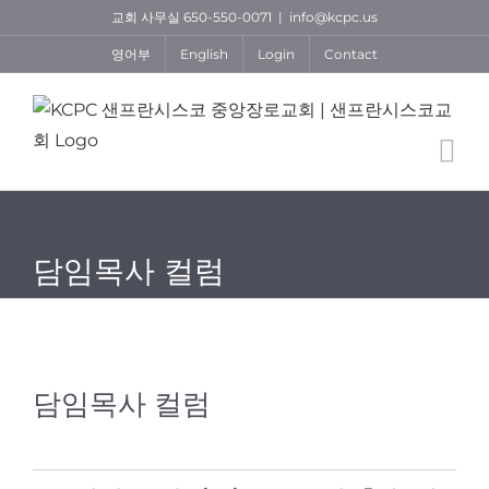
Skip
교회 사무실 650-550-0071
|
info@kcpc.us
to
영어부
English
Login
Contact
content
담임목사 컬럼
담임목사 컬럼