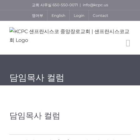
Skip
교회 사무실 650-550-0071
|
info@kcpc.us
to
영어부
English
Login
Contact
content
담임목사 컬럼
담임목사 컬럼