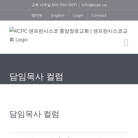
Skip
교회 사무실 650-550-0071
|
info@kcpc.us
to
영어부
English
Login
Contact
content
담임목사 컬럼
담임목사 컬럼