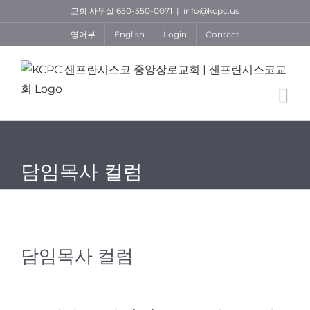
Skip
교회 사무실 650-550-0071
|
info@kcpc.us
to
영어부
English
Login
Contact
content
담임목사 컬럼
담임목사 컬럼