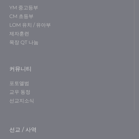
YM 중고등부
CM 초등부
LOM 유치 / 유아부
제자훈련
목장 QT 나눔
커뮤니티
포토앨범
교우 동정
선교지소식
선교 / 사역