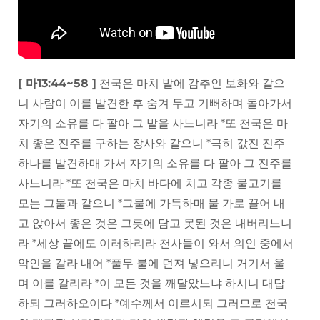
[ 마13:44~58 ]
천국은 마치 밭에 감추인 보화와 같으
니 사람이 이를 발견한 후 숨겨 두고 기뻐하며 돌아가서
자기의 소유를 다 팔아 그 밭을 사느니라 *또 천국은 마
치 좋은 진주를 구하는 장사와 같으니 *극히 값진 진주
하나를 발견하매 가서 자기의 소유를 다 팔아 그 진주를
사느니라 *또 천국은 마치 바다에 치고 각종 물고기를
모는 그물과 같으니 *그물에 가득하매 물 가로 끌어 내
고 앉아서 좋은 것은 그릇에 담고 못된 것은 내버리느니
라 *세상 끝에도 이러하리라 천사들이 와서 의인 중에서
악인을 갈라 내어 *풀무 불에 던져 넣으리니 거기서 울
며 이를 갈리라 *이 모든 것을 깨달았느냐 하시니 대답
하되 그러하오이다 *예수께서 이르시되 그러므로 천국