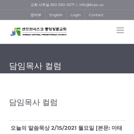
Skip
교회 사무실 650-550-0071
|
info@kcpc.us
to
영어부
English
Login
Contact
content
담임목사 컬럼
담임목사 컬럼
오늘의 말씀묵상 2/15/2021 월요일 [본문: 마태