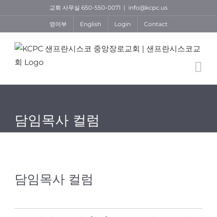
Skip
교회 사무실 650-550-0071
|
info@kcpc.us
to
영어부
English
Login
Contact
content
담임목사 컬럼
담임목사 컬럼