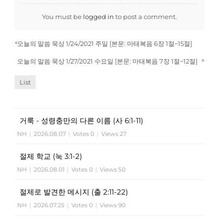
You must be
logged in
to post a comment.
«
오늘의 말씀 묵상 1/24/2021 주일 [본문: 마태복음 6장 1절~15절]
»
오늘의 말씀 묵상 1/27/2021 수요일 [본문: 마태복음 7장 1절~12절]
List
거룩 - 성령충만의 다른 이름 (사 6:1-11)
NH
|
2026.08.07
|
Votes 0
|
Views 27
절제 학교 (눅 3:1-2)
NH
|
2026.08.01
|
Votes 0
|
Views 50
절제로 발견한 메시지 (출 2:11-22)
NH
|
2026.07.25
|
Votes 0
|
Views 90