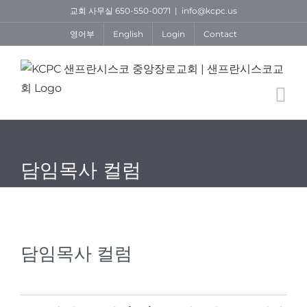
Skip
교회 사무실 650-550-0071
|
info@kcpc.us
to
영어부
English
Login
Contact
content
담임목사 컬럼
담임목사 컬럼