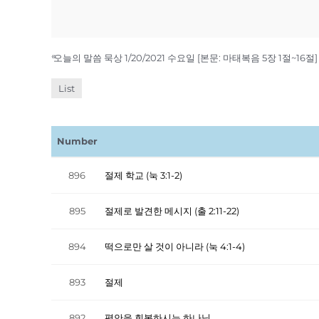
«
오늘의 말씀 묵상 1/20/2021 수요일 [본문: 마태복음 5장 1절~16절]
List
Number
896
절제 학교 (눅 3:1-2)
895
절제로 발견한 메시지 (출 2:11-22)
894
떡으로만 살 것이 아니라 (눅 4:1-4)
893
절제
892
평안을 회복하시는 하나님