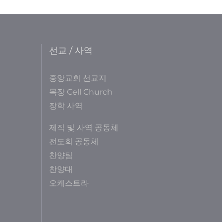
선교 / 사역
중앙교회 선교지
목장 Cell Church
장학 사역
제직 및 사역 공동체
전도회 공동체
찬양팀
찬양대
오케스트라