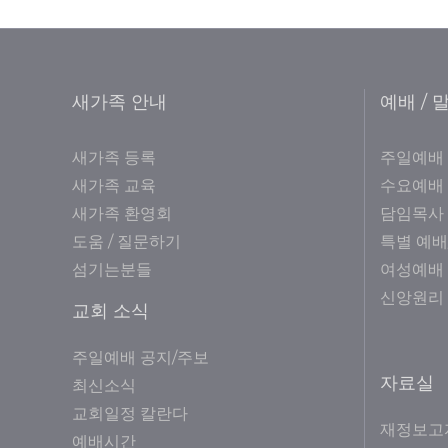
새가족 안내
예배 / 
새가족 등록
주일예배
새가족 교육
수요예배
새가족 환영회
담임목사
도움 / 질문하기
특별 예배
섬기는분들
여성예배
신앙원리
교회 소식
주일예배 공지/주보
자료실
최신소식
교회일정 칼란다
재정보고
예배시간