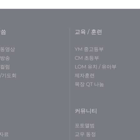
말씀
교육 / 훈련
 동영상
YM 중고등부
 방송
CM 초등부
 컬럼
LOM 유치 / 유아부
/기도회
제자훈련
목장 QT 나눔
커뮤니티
포토앨범
자료
교우 동정