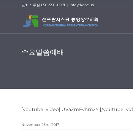
Skip
교회 사무실 650-550-0071
|
info@kcpc.us
to
content
수요말씀예배
[youtube_video] UVaZmFvhm2Y [/youtube_vid
November 23rd, 2017