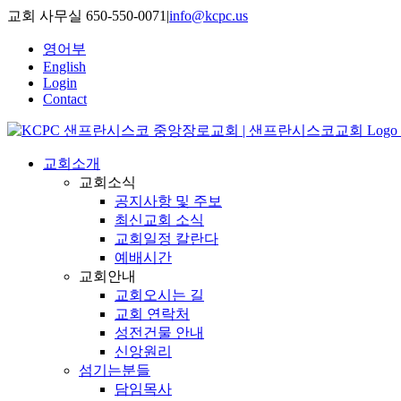
Skip
교회 사무실 650-550-0071
|
info@kcpc.us
to
content
영어부
English
Login
Contact
교회소개
교회소식
공지사항 및 주보
최신교회 소식
교회일정 칼란다
예배시간
교회안내
교회오시는 길
교회 연락처
성전건물 안내
신앙원리
섬기는분들
담임목사