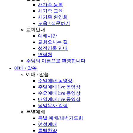
새가족 등록
새가족 교육
새가족 환영회
도움 / 질문하기
교회안내
예배시간
교회오시는 길
성전건물 안내
연락처
주님의 이름으로 환영합니다
예배 / 말씀
예배 / 말씀
주일예배 동영상
주일예배 live 동영상
수요예배 live 동영상
매일예배 live 동영상
담임목사 컬럼
특별예배
특별 예배/새벽기도회
여성예배
특별찬양