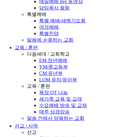
매일예배 live 동영상
담임목사 컬럼
특별예배
특별 예배/새벽기도회
여성예배
특별찬양
말씀에 순종하는 교회
교육 / 훈련
다음세대 / 교회학교
EM 장년예배
YM/중고등부
CM 유년부
LOM 유치/유아부
교육 / 훈련
목장 QT 나눔
새가족 교육 및 교재
수요예배 방송 및 교재
매주 성경암송
말씀 안에서 양육하는 교회
선교 / 사역
선교