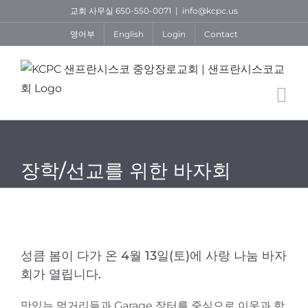
Skip
교회 사무실 650-550-0071
|
info@kcpc.us
to
영어부
English
Login
Contact
content
장학/선교를 위한 바자회
View
Larger
성큼 봄이 다가 온 4월 13일(토)에 사랑 나눔 바자
Image
회가 열립니다.
맛있는 먹거리들과 Garage 장터를 중심으로 이웃과 함