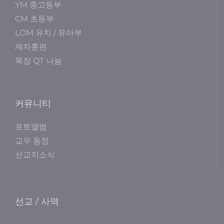
YM 중고등부
CM 초등부
LOM 유치 / 유아부
제자훈련
목장 QT 나눔
커뮤니티
포토앨범
교우 동정
선교지소식
선교 / 사역