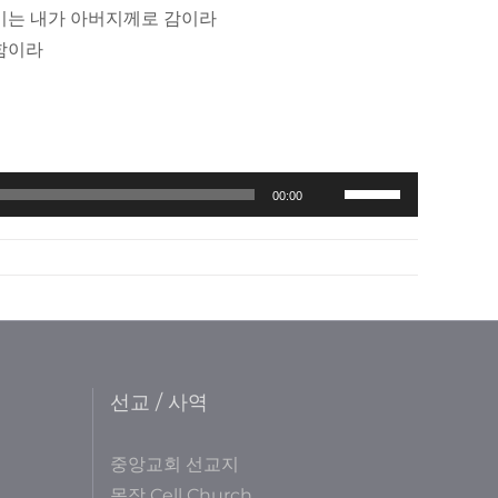
 이는 내가 아버지께로 감이라
 함이라
Use
00:00
Up/Down
Arrow
keys
to
increase
or
선교 / 사역
decrease
volume.
중앙교회 선교지
목장 Cell Church