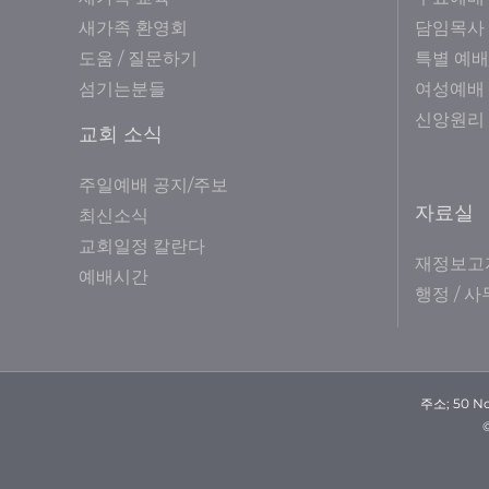
새가족 환영회
담임목사
도움 / 질문하기
특별 예배
섬기는분들
여성예배
신앙원리
교회 소식
주일예배 공지/주보
자료실
최신소식
교회일정 칼란다
재정보고
예배시간
행정 / 
주소; 50 No