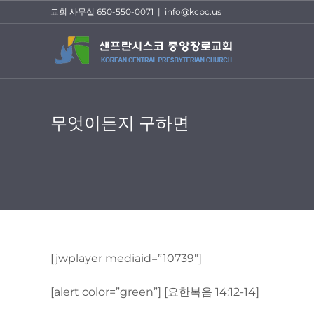
Skip
교회 사무실 650-550-0071
|
info@kcpc.us
to
content
무엇이든지 구하면
[jwplayer mediaid=”10739″]
[alert color=”green”] [요한복음 14:12-14]