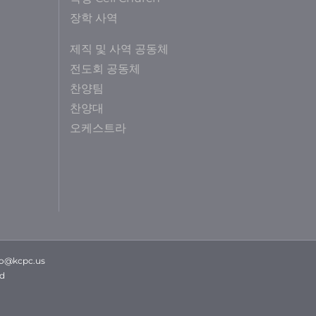
장학 사역
제직 및 사역 공동체
전도회 공동체
찬양팀
찬양대
오케스트라
fo@kcpc.us
ed