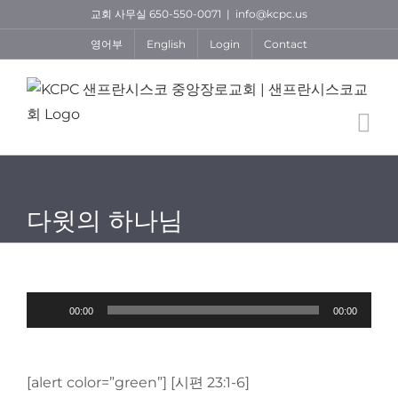
Skip
교회 사무실 650-550-0071
|
info@kcpc.us
to
영어부
English
Login
Contact
content
다윗의 하나님
Audio
00:00
00:00
Player
[alert color=”green”] [시편 23:1-6]