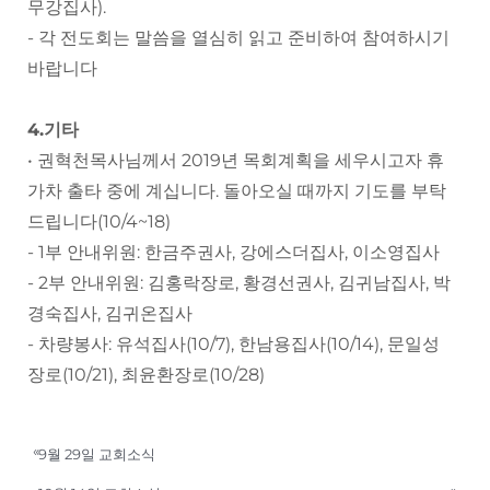
무강집사).
- 각 전도회는 말씀을 열심히 읽고 준비하여 참여하시기
바랍니다
4.기타
• 권혁천목사님께서 2019년 목회계획을 세우시고자 휴
가차 출타 중에 계십니다. 돌아오실 때까지 기도를 부탁
드립니다(10/4~18)
- 1부 안내위원: 한금주권사, 강에스더집사, 이소영집사
- 2부 안내위원: 김홍락장로, 황경선권사, 김귀남집사, 박
경숙집사, 김귀온집사
- 차량봉사: 유석집사(10/7), 한남용집사(10/14), 문일성
장로(10/21), 최윤환장로(10/28)
«
9월 29일 교회소식