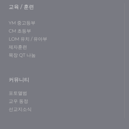
교육 / 훈련
YM 중고등부
CM 초등부
LOM 유치 / 유아부
제자훈련
목장 QT 나눔
커뮤니티
포토앨범
교우 동정
선교지소식