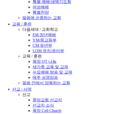
특별 예배/새벽기도회
여성예배
특별찬양
말씀에 순종하는 교회
교육 / 훈련
다음세대 / 교회학교
EM 장년예배
YM/중고등부
CM 유년부
LOM 유치/유아부
교육 / 훈련
목장 QT 나눔
새가족 교육 및 교재
수요예배 방송 및 교재
매주 성경암송
말씀 안에서 양육하는 교회
선교 / 사역
선교
중앙교회 선교지
선교지 소식
목장 Cell Church