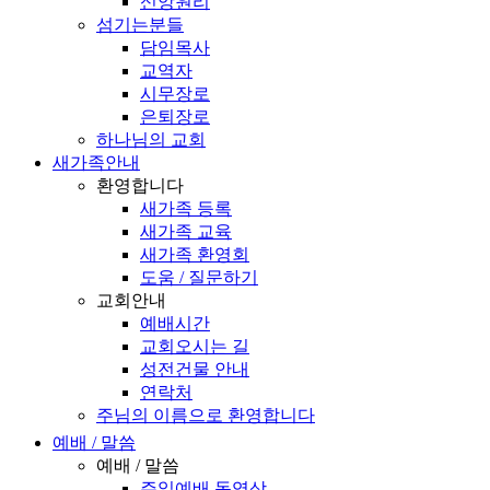
신앙원리
섬기는분들
담임목사
교역자
시무장로
은퇴장로
하나님의 교회
새가족안내
환영합니다
새가족 등록
새가족 교육
새가족 환영회
도움 / 질문하기
교회안내
예배시간
교회오시는 길
성전건물 안내
연락처
주님의 이름으로 환영합니다
예배 / 말씀
예배 / 말씀
주일예배 동영상