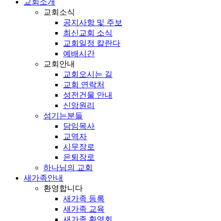
교회소개
교회소식
공지사항 및 주보
최신교회 소식
교회일정 칼란다
예배시간
교회안내
교회오시는 길
교회 연락처
성전건물 안내
신앙원리
섬기는분들
담임목사
교역자
시무장로
은퇴장로
하나님의 교회
새가족안내
환영합니다
새가족 등록
새가족 교육
새가족 환영회