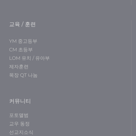
교육 / 훈련
YM 중고등부
CM 초등부
LOM 유치 / 유아부
제자훈련
목장 QT 나눔
커뮤니티
포토앨범
교우 동정
선교지소식