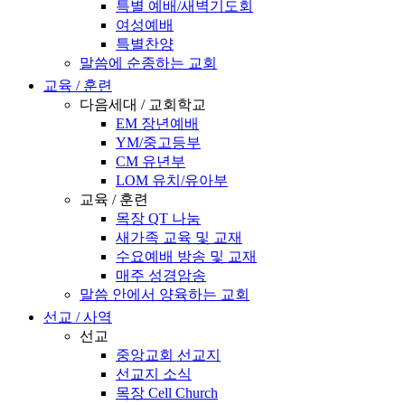
특별 예배/새벽기도회
여성예배
특별찬양
말씀에 순종하는 교회
교육 / 훈련
다음세대 / 교회학교
EM 장년예배
YM/중고등부
CM 유년부
LOM 유치/유아부
교육 / 훈련
목장 QT 나눔
새가족 교육 및 교재
수요예배 방송 및 교재
매주 성경암송
말씀 안에서 양육하는 교회
선교 / 사역
선교
중앙교회 선교지
선교지 소식
목장 Cell Church