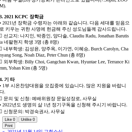
M).
3. 2021 KCPC 장학금
• 2021년 장학금 수령자는 아래와 같습니다. 다음 세대를 믿음으
로 키우는 귀한 사명에 헌금해 주신 성도님들께 감사드립니다.
 선교지: 나지인, 박종인, 양다솔, Claudiu Radu, Jonathan Barutis
ta 네팔현지 학생 3명 (총 8명)
 내부학생: 김성윤, 양주옥, 이가연, 이혜승, Burch Carolyn, Cha
nyang Song, Noah Diaz, Peter Chun (총 8명)
 외부학생: Billy Choi, Gangchan Kwan, Hyuntae Lee, Terrance Ki
mm, Yohan Kim (총 5명)
4. 기 타
• 1부 시온찬양대원을 모집중에 있습니다. 많은 지원을 바랍니
다.
 문의 및 신청: 예배위원장 문일성장로, 사무실
• 2022년도 생명의 삶 1년 정기구독을 신청해 주시기 바랍니다.
 신청문의: 박경숙권사, 사무실
Like
0
Unlike
0
Print
«
2021년 11월 14일 교회소식