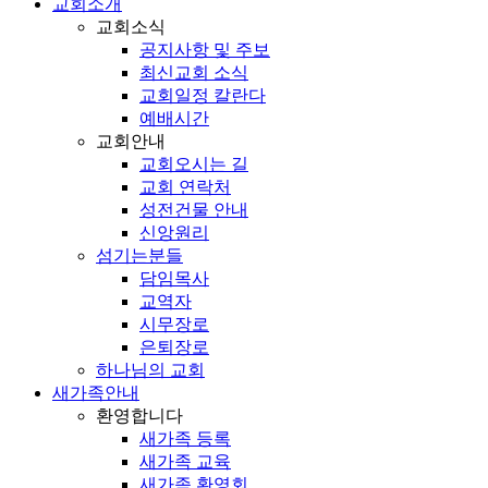
교회소개
교회소식
공지사항 및 주보
최신교회 소식
교회일정 칼란다
예배시간
교회안내
교회오시는 길
교회 연락처
성전건물 안내
신앙원리
섬기는분들
담임목사
교역자
시무장로
은퇴장로
하나님의 교회
새가족안내
환영합니다
새가족 등록
새가족 교육
새가족 환영회