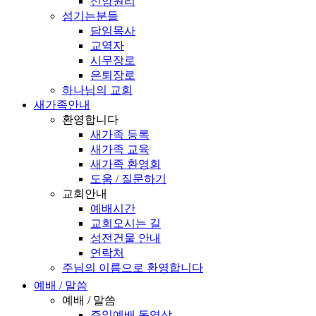
신앙원리
섬기는분들
담임목사
교역자
시무장로
은퇴장로
하나님의 교회
새가족안내
환영합니다
새가족 등록
새가족 교육
새가족 환영회
도움 / 질문하기
교회안내
예배시간
교회오시는 길
성전건물 안내
연락처
주님의 이름으로 환영합니다
예배 / 말씀
예배 / 말씀
주일예배 동영상